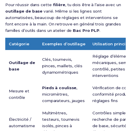
Pour réussir dans cette
filière
, tu dois être à l’aise avec un
outillage de base
varié. Même si les lignes sont
automatisées, beaucoup de réglages et interventions se
font encore à la main. On retrouve en général trois grandes
familles d’outils dans un atelier de
Bac Pro PLP
.
Catégorie
Exemples d’outillage
Utilisation principa
Réglage d’élément
Clés, tournevis,
Outillage de
mécaniques, serra
pinces, maillets, clés
base
contrôlé, petites
dynamométriques
interventions
Pieds à coulisse
,
Vérification de cote
Mesure et
micromètres,
conformité produit,
contrôle
comparateurs, jauges
réglages fins
Multimètres,
Contrôles simples,
Électricité /
testeurs, tournevis
recherche de pann
automatisme
isolés, pinces à
de base, sécurité