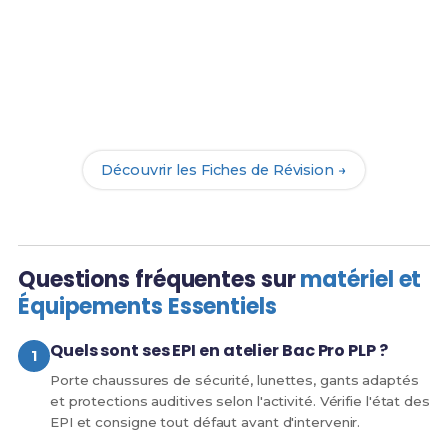
Prêt(e) à réussir ton examen ?
Révise efficacement avec nos
159 Fiches de
Révision
pour le Bac Pro PLP et maximise tes
chances de réussite !
Découvrir les Fiches de Révision →
Questions fréquentes sur
matériel et
Équipements Essentiels
Quels sont ses EPI en atelier Bac Pro PLP ?
Porte chaussures de sécurité, lunettes, gants adaptés
et protections auditives selon l'activité. Vérifie l'état des
EPI et consigne tout défaut avant d'intervenir.