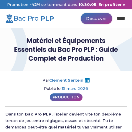
Promotion
-42%
se terminant dans
10:30:04
.
En profiter »
Bac Pro
PLP
Découvrir
Matériel et Équipements
Essentiels du Bac Pro PLP : Guide
Complet de Production
Par
Clément Sentein
Publié le
15 mars 2026
PRODUCTION
Dans ton
Bac Pro PLP
, l’atelier devient vite ton deuxième
terrain de jeu, entre réglages, essais et sécurité. Tu te
demandes peut-être quel
matériel
tu vas vraiment utiliser