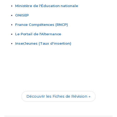
Ministère de l'Éducation nationale
ONISEP
France Compétences (RNCP)
Le Portail de l'Alternance
InserJeunes (Taux d'insertion)
Prêt(e) à réviser ?
Accède à nos Fiches de Révision complètes pour
réussir ton Bac Pro PLP et assure ta réussite dans le
secteur Industrie & Technologies.
Découvrir les Fiches de Révision →