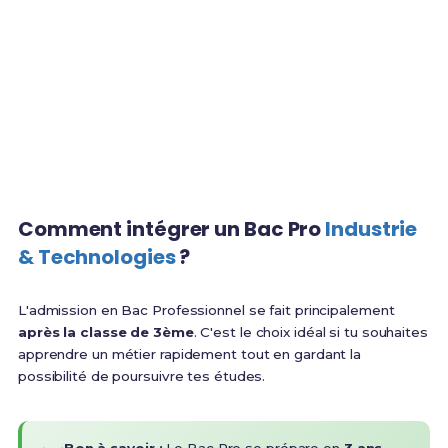
3 ans
2 000€
Durée de la formation
Salaire débutant
90%
BTS
CDI à 6 mois
Poursuite d'études
Comment intégrer un Bac Pro
Industrie
& Technologies
?
L'admission en Bac Professionnel se fait principalement
après la classe de 3ème
. C'est le choix idéal si tu souhaites
apprendre un métier rapidement tout en gardant la
possibilité de poursuivre tes études.