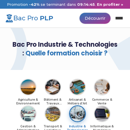
Promotion
-42%
se terminant dans
09:14:44
.
En profiter »
Bac Pro
PLP
Découvrir
Bac Pro Industrie & Technologies
:
Quelle formation choisir ?
Agriculture &
Bâtiment &
Artisanat &
Commerce &
Environnement
Travaux
Métiers d'Art
Vente
Publics
Gestion &
Transport &
Industrie &
Informatique &