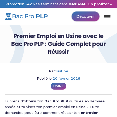
Promotion
-42%
se terminant dans
04:04:45
.
En profiter »
Bac Pro
PLP
Découvrir
Premier Emploi en Usine avec le
Bac Pro PLP : Guide Complet pour
Réussir
Par
Justine
Publié le
20 février 2026
USINE
Tu viens d’obtenir ton
Bac Pro PLP
ou tu es en dernière
année et tu vises ton premier emploi en usine ? Tu te
demandes peut-être comment réussir ton
entretien