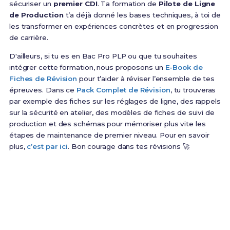
sécuriser un
premier CDI
. Ta formation de
Pilote de Ligne
de Production
t’a déjà donné les bases techniques, à toi de
les transformer en expériences concrètes et en progression
de carrière.
D'ailleurs, si tu es en Bac Pro PLP ou que tu souhaites
intégrer cette formation, nous proposons un
E-Book de
Fiches de Révision
pour t’aider à réviser l’ensemble de tes
épreuves. Dans ce
Pack Complet de Révision
, tu trouveras
par exemple des fiches sur les réglages de ligne, des rappels
sur la sécurité en atelier, des modèles de fiches de suivi de
production et des schémas pour mémoriser plus vite les
étapes de maintenance de premier niveau. Pour en savoir
plus,
c’est par ici
. Bon courage dans tes révisions 🚀
Prêt(e) à réussir ton examen ?
Révise efficacement avec nos
159 Fiches de
Révision
pour le Bac Pro PLP et maximise tes
chances de réussite !