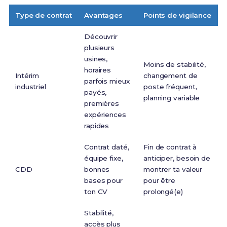
Type de contrat
Avantages
Points de vigilance
Découvrir
plusieurs
usines,
Moins de stabilité,
horaires
Intérim
changement de
parfois mieux
industriel
poste fréquent,
payés,
planning variable
premières
expériences
rapides
Contrat daté,
Fin de contrat à
équipe fixe,
anticiper, besoin de
CDD
bonnes
montrer ta valeur
bases pour
pour être
ton CV
prolongé(e)
Stabilité,
accès plus